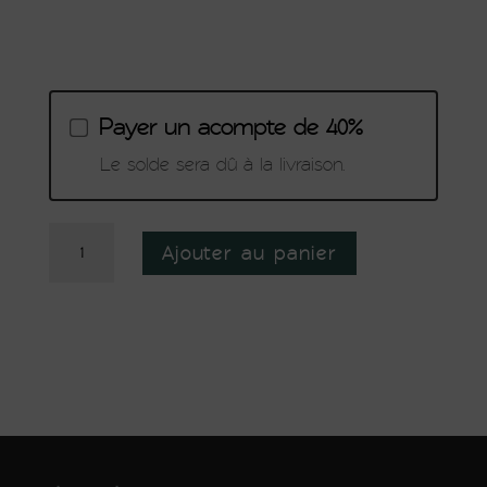
Payer un acompte de 40%
Le solde sera dû à la livraison.
quantité
Ajouter au panier
de
Plateau
table
en
frêne
massif