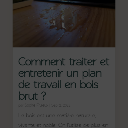
Comment traiter et
entretenir un plan
de travail en bois
brut ?
par
Sophie Fruleux
|
Sep 12, 2022
Le bois est une matière naturelle,
vivante et noble. On l'utilise de plus en