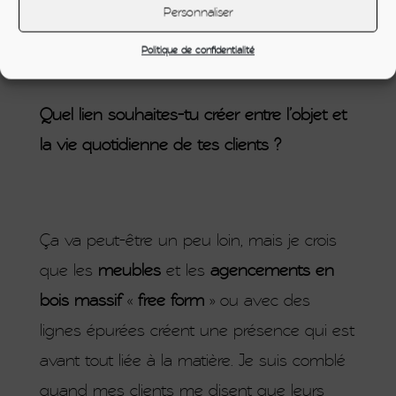
Personnaliser
Politique de confidentialité
Quel lien souhaites-tu créer entre l’objet et
la vie quotidienne de tes clients ?
Ça va peut-être un peu loin, mais je crois
que les
meubles
et les
agencements en
bois massif
«
free form
» ou avec des
lignes épurées créent une présence qui est
avant tout liée à la matière. Je suis comblé
quand mes clients me disent que leurs